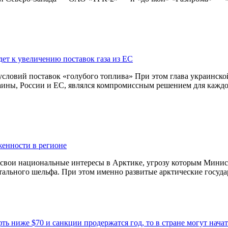
ет к увеличению поставок газа из ЕС
условий поставок «голубого топлива» При этом глава украинско
раины, России и ЕС, являлся компромиссным решением для кажд
женности в регионе
 свои национальные интересы в Арктике, угрозу которым Минис
тального шельфа. При этом именно развитые арктические госуд
ть ниже $70 и санкции продержатся год, то в стране могут нача