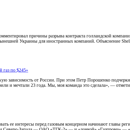
омментировал причины разрыва контракта голландской компании 
ынешней Украины для иностранных компаний. Объяснение Shell, 
 газ по $245»
скую зависимость от России. При этом Петр Порошенко подчерк
орили и мечтали 23 года. Мы, моя команда это сделала», — отмети
вать ее интересы перед газовым концерном начинают главы рег
и Северо-Запада — ОАО «ТГК-2» — и «дочкой» «Газпрома» — 