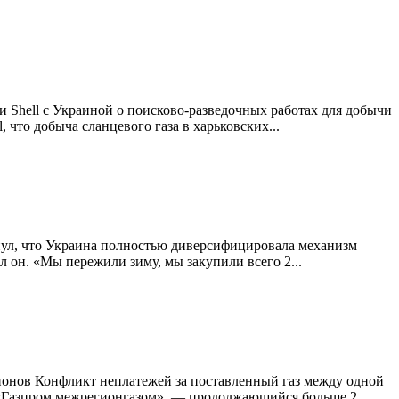
Shell с Украиной о поисково-разведочных работах для добычи
что добыча сланцевого газа в харьковских...
нул, что Украина полностью диверсифицировала механизм
л он. «Мы пережили зиму, мы закупили всего 2...
ионов Конфликт неплатежей за поставленный газ между одной
«Газпром межрегионгазом», — продолжающийся больше 2