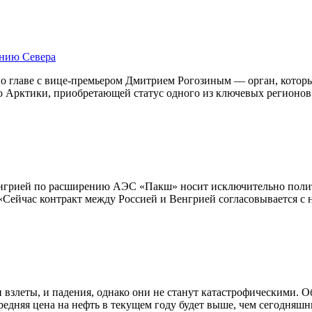
ению Севера
о главе с вице-премьером Дмитрием Рогозиным — орган, который
ю Арктики, приобретающей статус одного из ключевых регионов
нгрией по расширению АЭС «Пакш» носит исключительно полити
. «Сейчас контракт между Россией и Венгрией согласовывается с
 и взлеты, и падения, однако они не станут катастрофическими.
редняя цена на нефть в текущем году будет выше, чем сегодняшни